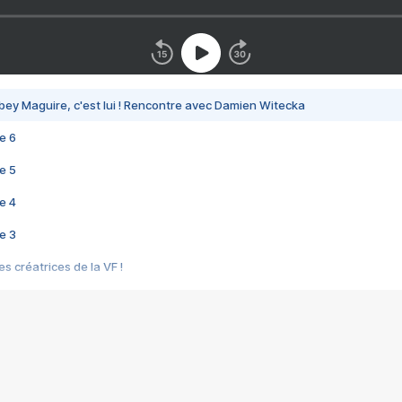
bey Maguire, c'est lui ! Rencontre avec Damien Witecka
e 6
e 5
e 4
e 3
s créatrices de la VF !
e 2
e 1
e Mektoub My Love arrive enfin ! Rencontre avec Shaïn Boumedine et Sal
i : après Toni en famille